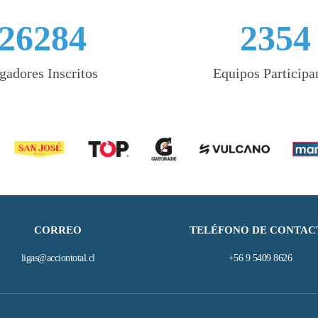
26284
2354
gadores Inscritos
Equipos Participa
CORREO
TELÉFONO DE CONTAC
ligas@acciontotal.cl
+56 9 5409 8626