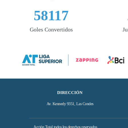
58117
Goles Convertidos
Ju
DIRECCIÓN
Av. Kennedy 9351, Las Condes
Acción Total todos los derechos reservados.