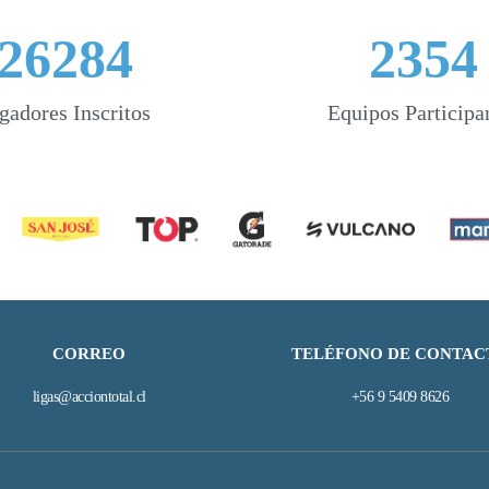
26284
2354
gadores Inscritos
Equipos Participa
CORREO
TELÉFONO DE CONTAC
ligas@acciontotal.cl
+56 9 5409 8626