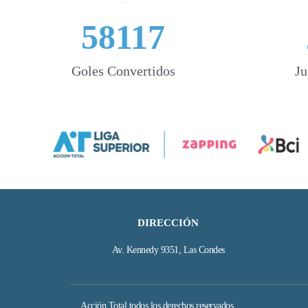
58117
Goles Convertidos
Ju
DIRECCIÓN
Av. Kennedy 9351, Las Condes
Acción Total todos los derechos reservados.