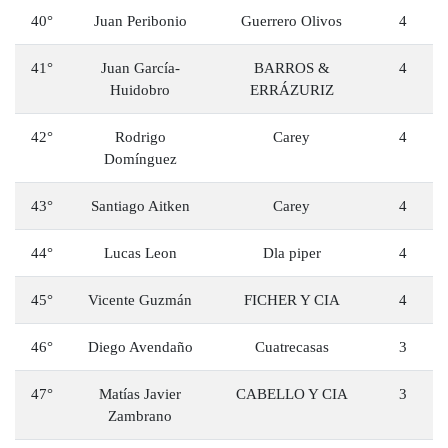
40°
Juan Peribonio
Guerrero Olivos
4
41°
Juan García-
BARROS &
4
Huidobro
ERRÁZURIZ
42°
Rodrigo
Carey
4
Domínguez
43°
Santiago Aitken
Carey
4
44°
Lucas Leon
Dla piper
4
45°
Vicente Guzmán
FICHER Y CIA
4
46°
Diego Avendaño
Cuatrecasas
3
47°
Matías Javier
CABELLO Y CIA
3
Zambrano