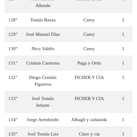
Allende
128°
Tomás Baeza
Carey
1
129°
José Manuel Díaz
Carey
1
130°
Nico Valdés
Carey
1
131°
Cristian Carmona
Puga y Ortiz
1
132°
Diego Cristián
FICHER Y CIA
1
Figueroa
133°
José Tomás
FICHER Y CIA
1
Infante
134°
Jorge Arredondo
Albagli y zaliasnik
1
135°
José Tomás Lira
Claro y cia
1