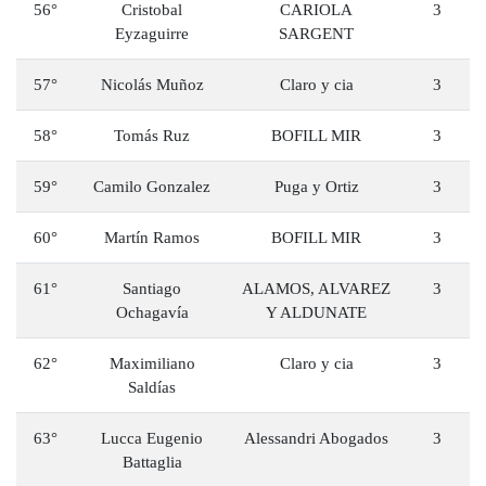
56°
Cristobal
CARIOLA
3
Eyzaguirre
SARGENT
57°
Nicolás Muñoz
Claro y cia
3
58°
Tomás Ruz
BOFILL MIR
3
59°
Camilo Gonzalez
Puga y Ortiz
3
60°
Martín Ramos
BOFILL MIR
3
61°
Santiago
ALAMOS, ALVAREZ
3
Ochagavía
Y ALDUNATE
62°
Maximiliano
Claro y cia
3
Saldías
63°
Lucca Eugenio
Alessandri Abogados
3
Battaglia