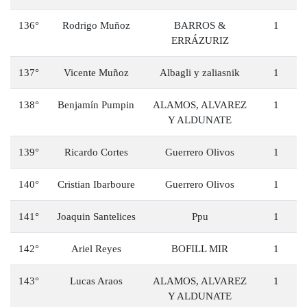
136°
Rodrigo Muñoz
BARROS &
1
ERRÁZURIZ
137°
Vicente Muñoz
Albagli y zaliasnik
1
138°
Benjamín Pumpin
ALAMOS, ALVAREZ
1
Y ALDUNATE
139°
Ricardo Cortes
Guerrero Olivos
1
140°
Cristian Ibarboure
Guerrero Olivos
1
141°
Joaquin Santelices
Ppu
1
142°
Ariel Reyes
BOFILL MIR
1
143°
Lucas Araos
ALAMOS, ALVAREZ
1
Y ALDUNATE