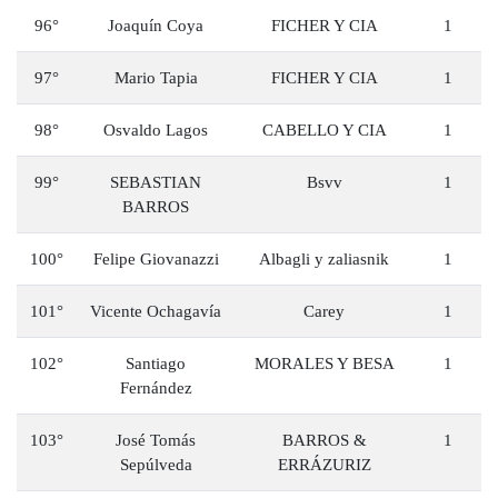
96°
Joaquín Coya
FICHER Y CIA
1
97°
Mario Tapia
FICHER Y CIA
1
98°
Osvaldo Lagos
CABELLO Y CIA
1
99°
SEBASTIAN
Bsvv
1
BARROS
100°
Felipe Giovanazzi
Albagli y zaliasnik
1
101°
Vicente Ochagavía
Carey
1
102°
Santiago
MORALES Y BESA
1
Fernández
103°
José Tomás
BARROS &
1
Sepúlveda
ERRÁZURIZ