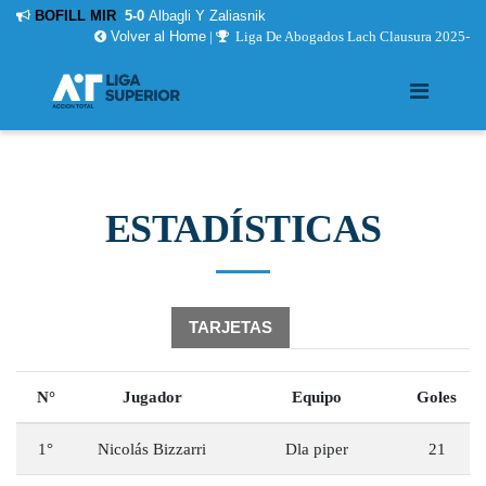
BOFILL MIR
5-0
Albagli Y Zaliasnik
Volver al Home
|
Liga De Abogados Lach Clausura 2025-
ESTADÍSTICAS
GOLEADORES
TARJETAS
N°
Jugador
Equipo
Goles
1°
Nicolás Bizzarri
Dla piper
21