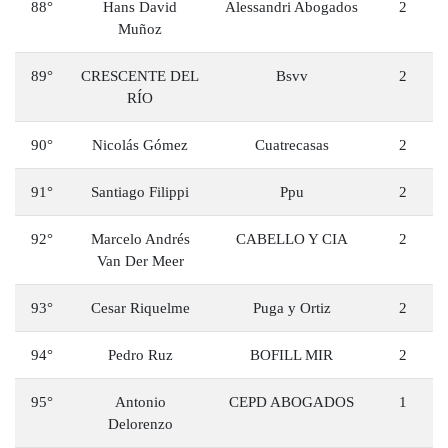
88°
Hans David
Alessandri Abogados
2
Muñoz
89°
CRESCENTE DEL
Bsvv
2
RÍO
90°
Nicolás Gómez
Cuatrecasas
2
91°
Santiago Filippi
Ppu
2
92°
Marcelo Andrés
CABELLO Y CIA
2
Van Der Meer
93°
Cesar Riquelme
Puga y Ortiz
2
94°
Pedro Ruz
BOFILL MIR
2
95°
Antonio
CEPD ABOGADOS
1
Delorenzo