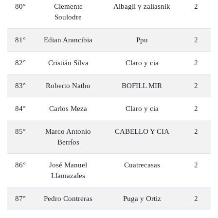
80°
Clemente
Albagli y zaliasnik
2
Soulodre
81°
Edian Arancibia
Ppu
2
82°
Cristián Silva
Claro y cia
2
83°
Roberto Natho
BOFILL MIR
2
84°
Carlos Meza
Claro y cia
2
85°
Marco Antonio
CABELLO Y CIA
2
Berríos
86°
José Manuel
Cuatrecasas
2
Llamazales
87°
Pedro Contreras
Puga y Ortiz
2