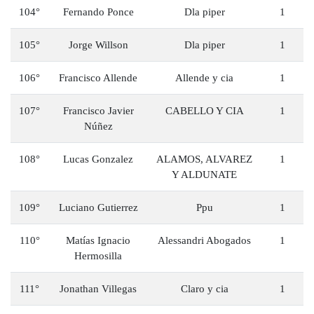
104°
Fernando Ponce
Dla piper
1
105°
Jorge Willson
Dla piper
1
106°
Francisco Allende
Allende y cia
1
107°
Francisco Javier
CABELLO Y CIA
1
Núñez
108°
Lucas Gonzalez
ALAMOS, ALVAREZ
1
Y ALDUNATE
109°
Luciano Gutierrez
Ppu
1
110°
Matías Ignacio
Alessandri Abogados
1
Hermosilla
111°
Jonathan Villegas
Claro y cia
1