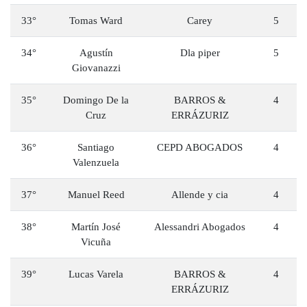
33°
Tomas Ward
Carey
5
34°
Agustín
Dla piper
5
Giovanazzi
35°
Domingo De la
BARROS &
4
Cruz
ERRÁZURIZ
36°
Santiago
CEPD ABOGADOS
4
Valenzuela
37°
Manuel Reed
Allende y cia
4
38°
Martín José
Alessandri Abogados
4
Vicuña
39°
Lucas Varela
BARROS &
4
ERRÁZURIZ