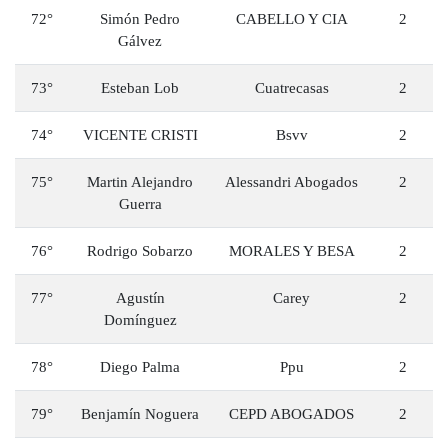
72°
Simón Pedro
CABELLO Y CIA
2
Gálvez
73°
Esteban Lob
Cuatrecasas
2
74°
VICENTE CRISTI
Bsvv
2
75°
Martin Alejandro
Alessandri Abogados
2
Guerra
76°
Rodrigo Sobarzo
MORALES Y BESA
2
77°
Agustín
Carey
2
Domínguez
78°
Diego Palma
Ppu
2
79°
Benjamín Noguera
CEPD ABOGADOS
2