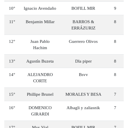
10°
Ignacio Avendaño
BOFILL MIR
9
11°
Benjamin Millar
BARROS &
8
ERRÁZURIZ
12°
Juan Pablo
Guerrero Olivos
8
Hachim
13°
Agustín Buzeta
Dla piper
8
14°
ALEJANDRO
Bsvv
8
CORTE
15°
Phillipe Brunel
MORALES Y BESA
7
16°
DOMENICO
Albagli y zaliasnik
7
GIRARDI
17°
Max Vial
BOFILL MIR
7