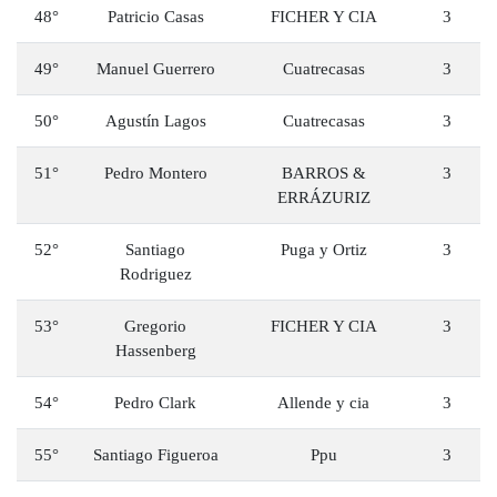
48°
Patricio Casas
FICHER Y CIA
3
49°
Manuel Guerrero
Cuatrecasas
3
50°
Agustín Lagos
Cuatrecasas
3
51°
Pedro Montero
BARROS &
3
ERRÁZURIZ
52°
Santiago
Puga y Ortiz
3
Rodriguez
53°
Gregorio
FICHER Y CIA
3
Hassenberg
54°
Pedro Clark
Allende y cia
3
55°
Santiago Figueroa
Ppu
3