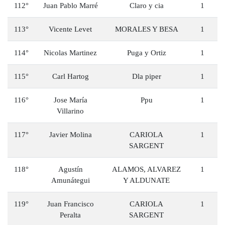
112°
Juan Pablo Marré
Claro y cia
1
113°
Vicente Levet
MORALES Y BESA
1
114°
Nicolas Martinez
Puga y Ortiz
1
115°
Carl Hartog
Dla piper
1
116°
Jose María
Ppu
1
Villarino
117°
Javier Molina
CARIOLA
1
SARGENT
118°
Agustín
ALAMOS, ALVAREZ
1
Amunátegui
Y ALDUNATE
119°
Juan Francisco
CARIOLA
1
Peralta
SARGENT