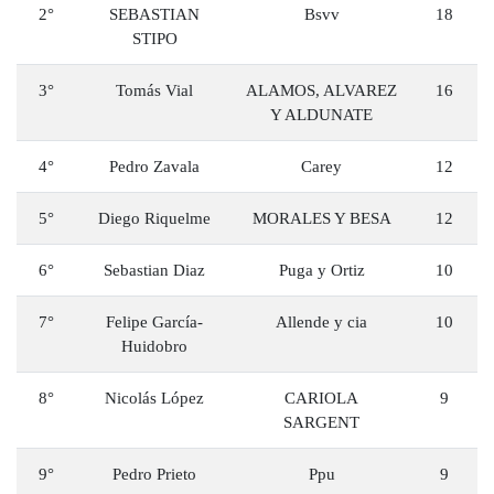
2°
SEBASTIAN
Bsvv
18
STIPO
3°
Tomás Vial
ALAMOS, ALVAREZ
16
Y ALDUNATE
4°
Pedro Zavala
Carey
12
5°
Diego Riquelme
MORALES Y BESA
12
6°
Sebastian Diaz
Puga y Ortiz
10
7°
Felipe García-
Allende y cia
10
Huidobro
8°
Nicolás López
CARIOLA
9
SARGENT
9°
Pedro Prieto
Ppu
9