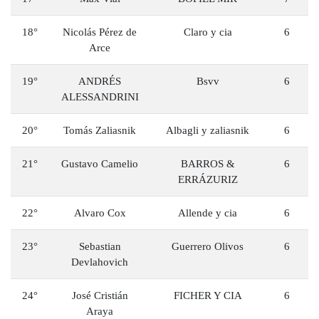
18°
Nicolás Pérez de
Claro y cia
6
Arce
19°
ANDRÉS
Bsvv
6
ALESSANDRINI
20°
Tomás Zaliasnik
Albagli y zaliasnik
6
21°
Gustavo Camelio
BARROS &
6
ERRÁZURIZ
22°
Alvaro Cox
Allende y cia
6
23°
Sebastian
Guerrero Olivos
6
Devlahovich
24°
José Cristián
FICHER Y CIA
6
Araya