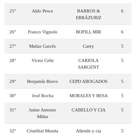
25°
Aldo Pesce
BARROS &
6
ERRÁZURIZ
26°
Franco Vignolo
BOFILL MIR
6
27°
⁠Matías Garcés
Carey
5
28°
Victor Celis
CARIOLA
5
SARGENT
29°
Benjamín Bravo
CEPD ABOGADOS
5
30°
José Rocha
MORALES Y BESA
5
31°
Jaime Antonio
CABELLO Y CIA
5
Millar
32°
Cristóbal Munita
Allende y cia
5