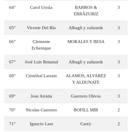
64°
Carol Urzúa
BARROS &
3
ERRÁZURIZ
65°
Vicente Del Río
Albagli y zaliasnik
3
66°
Clemente
MORALES Y BESA
3
Echenique
67°
José Luis Retamal
Albagli y zaliasnik
3
68°
Cristóbal Larrain
ALAMOS, ALVAREZ
3
Y ALDUNATE
69°
Jose Arratia
Guerrero Olivos
3
70°
Nicolas Guerrero
BOFILL MIR
2
71°
Ignacio Lara
Carey
2