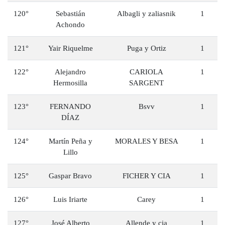
120°
Sebastián
Albagli y zaliasnik
1
Achondo
121°
Yair Riquelme
Puga y Ortiz
1
122°
Alejandro
CARIOLA
1
Hermosilla
SARGENT
123°
FERNANDO
Bsvv
1
DÍAZ
124°
Martín Peña y
MORALES Y BESA
1
Lillo
125°
Gaspar Bravo
FICHER Y CIA
1
126°
Luis Iriarte
Carey
1
127°
José Alberto
Allende y cia
1