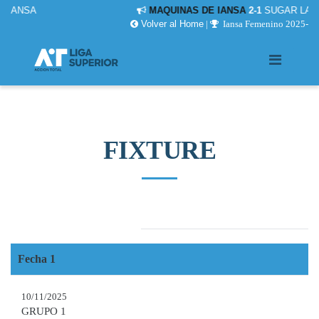
MAQUINAS DE IANSA
2-1
SUGAR LADIES
Volver al Home
|
Iansa Femenino 2025-
FIXTURE
FINAL IDA Y VUELTA
Fecha 1
10/11/2025
GRUPO 1