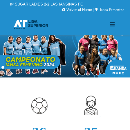
SUGAR LADIES
2-2
LAS IANSINAS FC
Volver al Home
|
Iansa Femenino-