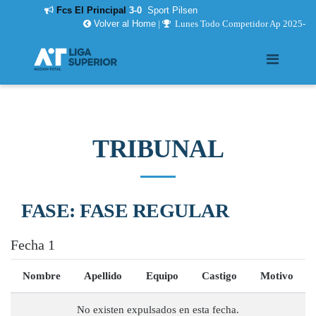
Fcs El Principal
3-0
Sport Pilsen
Volver al Home
|
Lunes Todo Competidor Ap 2025-
TRIBUNAL
FASE: FASE REGULAR
Fecha 1
Nombre
Apellido
Equipo
Castigo
Motivo
No existen expulsados en esta fecha.