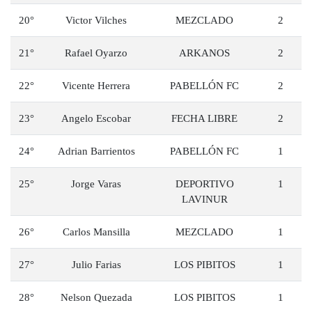
20°
Victor Vilches
MEZCLADO
2
21°
Rafael Oyarzo
ARKANOS
2
22°
Vicente Herrera
PABELLÓN FC
2
23°
Angelo Escobar
FECHA LIBRE
2
24°
Adrian Barrientos
PABELLÓN FC
1
25°
Jorge Varas
DEPORTIVO
1
LAVINUR
26°
Carlos Mansilla
MEZCLADO
1
27°
Julio Farias
LOS PIBITOS
1
28°
Nelson Quezada
LOS PIBITOS
1