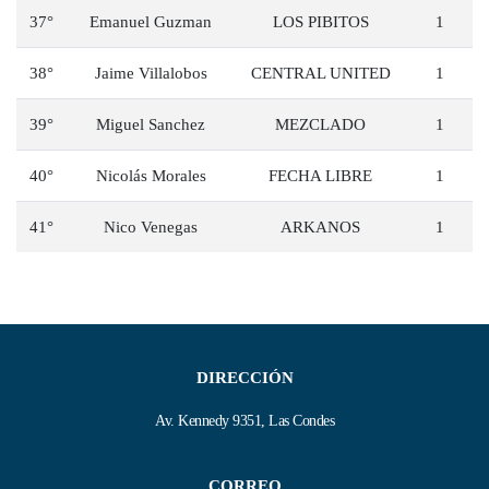
37°
Emanuel Guzman
LOS PIBITOS
1
38°
Jaime Villalobos
CENTRAL UNITED
1
39°
Miguel Sanchez
MEZCLADO
1
40°
Nicolás Morales
FECHA LIBRE
1
41°
Nico Venegas
ARKANOS
1
DIRECCIÓN
Av. Kennedy 9351, Las Condes
CORREO