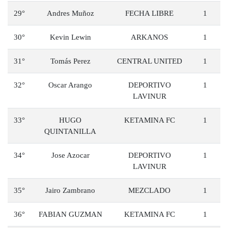
29°
Andres Muñoz
FECHA LIBRE
1
30°
Kevin Lewin
ARKANOS
1
31°
Tomás Perez
CENTRAL UNITED
1
32°
Oscar Arango
DEPORTIVO
1
LAVINUR
33°
HUGO
KETAMINA FC
1
QUINTANILLA
34°
Jose Azocar
DEPORTIVO
1
LAVINUR
35°
Jairo Zambrano
MEZCLADO
1
36°
FABIAN GUZMAN
KETAMINA FC
1