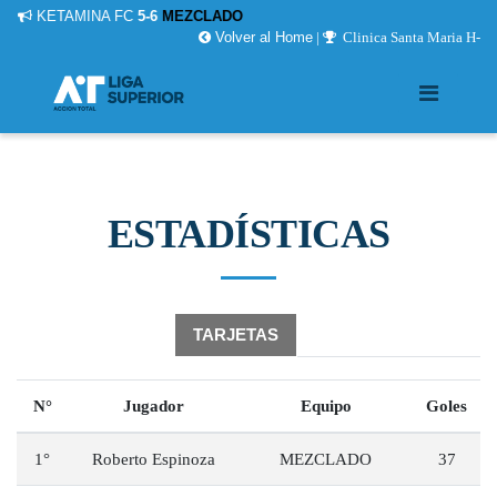
KETAMINA FC
5-6
MEZCLADO
Volver al Home
|
Clinica Santa Maria H-
ESTADÍSTICAS
GOLEADORES
TARJETAS
N°
Jugador
Equipo
Goles
1°
Roberto Espinoza
MEZCLADO
37