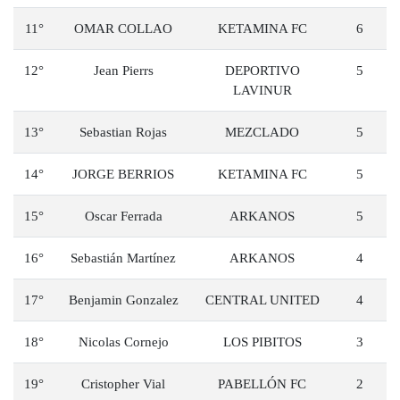
11°
OMAR COLLAO
KETAMINA FC
6
12°
Jean Pierrs
DEPORTIVO
5
LAVINUR
13°
Sebastian Rojas
MEZCLADO
5
14°
JORGE BERRIOS
KETAMINA FC
5
15°
Oscar Ferrada
ARKANOS
5
16°
Sebastián Martínez
ARKANOS
4
17°
Benjamin Gonzalez
CENTRAL UNITED
4
18°
Nicolas Cornejo
LOS PIBITOS
3
19°
Cristopher Vial
PABELLÓN FC
2