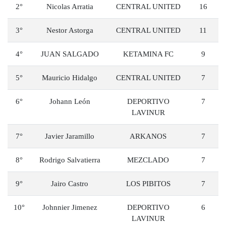
2°
Nicolas Arratia
CENTRAL UNITED
16
3°
Nestor Astorga
CENTRAL UNITED
11
4°
JUAN SALGADO
KETAMINA FC
9
5°
Mauricio Hidalgo
CENTRAL UNITED
7
6°
Johann León
DEPORTIVO
7
LAVINUR
7°
Javier Jaramillo
ARKANOS
7
8°
Rodrigo Salvatierra
MEZCLADO
7
9°
Jairo Castro
LOS PIBITOS
7
10°
Johnnier Jimenez
DEPORTIVO
6
LAVINUR